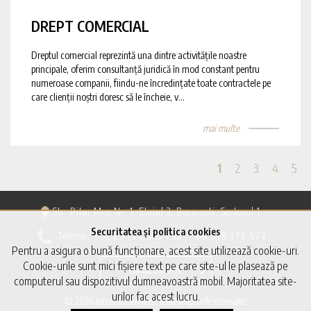
DREPT COMERCIAL
Dreptul comercial reprezintă una dintre activitățile noastre
principale, oferim consultanță juridică în mod constant pentru
numeroase companii, fiindu-ne încredințate toate contractele pe
care clienții noștri doresc să le încheie, v...
mai multe
1
2
3
4
5
Str. Pitar Moș Nr. 1, Etajul 3, București, Sectorul 1
Securitatea și politica cookies
Telefon:
+021 313 0583
Fax:
+40 318 175 572
Pentru a asigura o bună funcționare, acest site utilizează cookie-uri.
Cookie-urile sunt mici fișiere text pe care site-ul le plasează pe
Contactează-ne
computerul sau dispozitivul dumneavoastră mobil. Majoritatea site-
urilor fac acest lucru.
© 2026 Ionascu Lawyers. Toate drepturile rezervate.