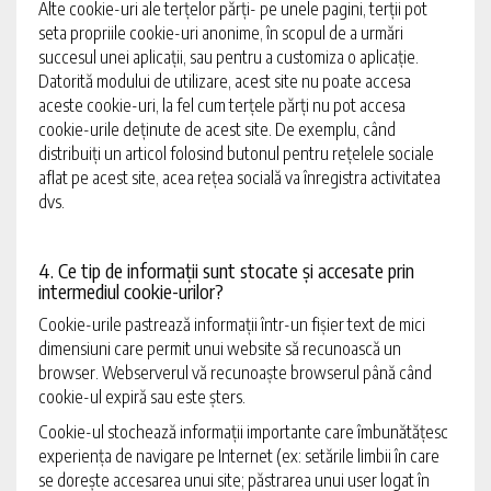
Alte cookie-uri ale terțelor părți- pe unele pagini, terții pot
seta propriile cookie-uri anonime, în scopul de a urmări
succesul unei aplicații, sau pentru a customiza o aplicație.
Datorită modului de utilizare, acest site nu poate accesa
aceste cookie-uri, la fel cum terțele părți nu pot accesa
cookie-urile deținute de acest site. De exemplu, când
distribuiți un articol folosind butonul pentru rețelele sociale
aflat pe acest site, acea rețea socială va înregistra activitatea
dvs.
4. Ce tip de informații sunt stocate și accesate prin
intermediul cookie-urilor?
Cookie-urile pastrează informații într-un fișier text de mici
dimensiuni care permit unui website să recunoască un
browser. Webserverul vă recunoaște browserul până când
cookie-ul expiră sau este șters.
Cookie-ul stochează informații importante care îmbunătățesc
experiența de navigare pe Internet (ex: setările limbii în care
se dorește accesarea unui site; păstrarea unui user logat în