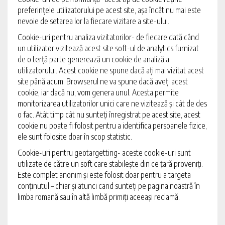
preferințele utilizatorului pe acest site, așa încât nu mai este
nevoie de setarea lor la fiecare vizitare a site-ului.
Cookie-uri pentru analiza vizitatorilor- de fiecare dată când
un utilizator vizitează acest site soft-ul de analytics furnizat
de o terță parte generează un cookie de analiză a
utilizatorului. Acest cookie ne spune dacă ați mai vizitat acest
site până acum. Browserul ne va spune dacă aveți acest
cookie, iar dacă nu, vom genera unul. Acesta permite
monitorizarea utilizatorilor unici care ne vizitează și cât de des
o fac. Atât timp cât nu sunteți înregistrat pe acest site, acest
cookie nu poate fi folosit pentru a identifica persoanele fizice,
ele sunt folosite doar în scop statistic.
Cookie-uri pentru geotargetting- aceste cookie-uri sunt
utilizate de către un soft care stabilește din ce țară proveniți.
Este complet anonim și este folosit doar pentru a targeta
conținutul – chiar și atunci cand sunteți pe pagina noastră în
limba romană sau în altă limbă primiți aceeași reclamă.