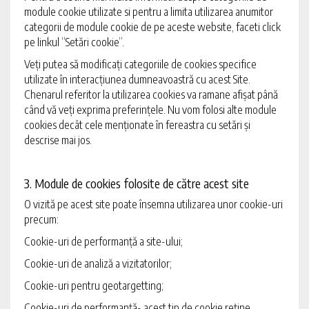
module cookie utilizate si pentru a limita utilizarea anumitor
categorii de module cookie de pe aceste website, faceti click
pe linkul “Setări cookie”.
Veți putea să modificați categoriile de cookies specifice
utilizate în interacțiunea dumneavoastră cu acest Site.
Chenarul referitor la utilizarea cookies va ramane afișat până
când vă veți exprima preferințele. Nu vom folosi alte module
cookies decât cele menționate în fereastra cu setări și
descrise mai jos.
3. Module de cookies folosite de către acest site
O vizită pe acest site poate însemna utilizarea unor cookie-uri
precum:
Cookie-uri de performanță a site-ului;
Cookie-uri de analiză a vizitatorilor;
Cookie-uri pentru geotargetting;
Cookie-uri de performanță- acest tip de cookie reține