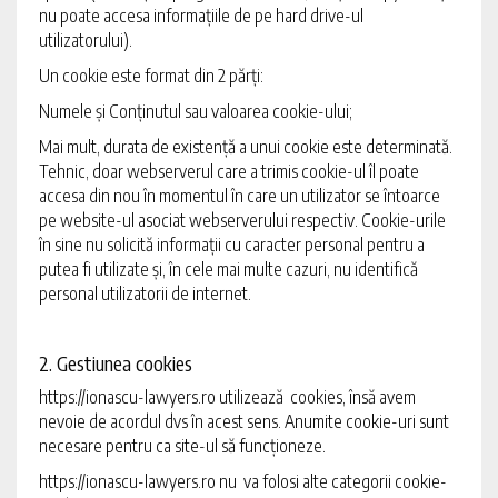
nu poate accesa informațiile de pe hard drive-ul
utilizatorului).
Un cookie este format din 2 părți:
Numele și Conținutul sau valoarea cookie-ului;
Mai mult, durata de existență a unui cookie este determinată.
Tehnic, doar webserverul care a trimis cookie-ul îl poate
accesa din nou în momentul în care un utilizator se întoarce
pe website-ul asociat webserverului respectiv. Cookie-urile
în sine nu solicită informații cu caracter personal pentru a
putea fi utilizate și, în cele mai multe cazuri, nu identifică
personal utilizatorii de internet.
2. Gestiunea cookies
https://ionascu-lawyers.ro
utilizează cookies, însă avem
nevoie de acordul dvs în acest sens. Anumite cookie-uri sunt
necesare pentru ca site-ul să funcționeze.
https://ionascu-lawyers.ro
nu va folosi alte categorii cookie-