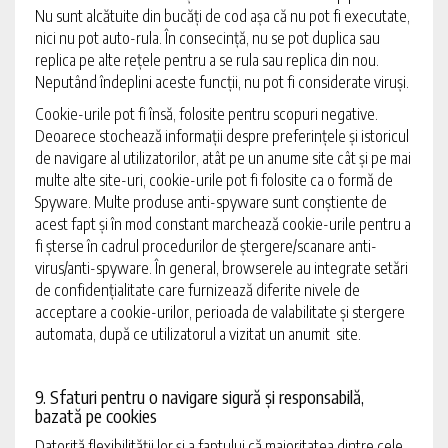
Nu sunt alcătuite din bucăți de cod așa că nu pot fi executate,
nici nu pot auto-rula. În consecință, nu se pot duplica sau
replica pe alte rețele pentru a se rula sau replica din nou.
Neputând îndeplini aceste funcții, nu pot fi considerate viruși.
Cookie-urile pot fi însă, folosite pentru scopuri negative.
Deoarece stochează informații despre preferințele și istoricul
de navigare al utilizatorilor, atât pe un anume site cât și pe mai
multe alte site-uri, cookie-urile pot fi folosite ca o formă de
Spyware. Multe produse anti-spyware sunt conștiente de
acest fapt și în mod constant marchează cookie-urile pentru a
fi șterse în cadrul procedurilor de ștergere/scanare anti-
virus/anti-spyware. În general, browserele au integrate setări
de confidențialitate care furnizează diferite nivele de
acceptare a cookie-urilor, perioada de valabilitate și stergere
automata, după ce utilizatorul a vizitat un anumit site.
9. Sfaturi pentru o navigare sigură și responsabilă,
bazată pe cookies
Datorită flexibilității lor și a faptului că majoritatea dintre cele